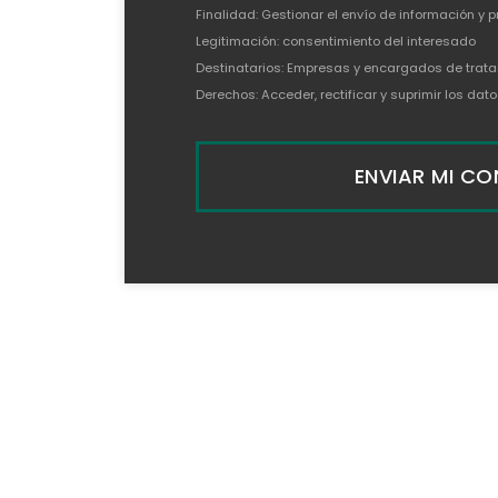
Finalidad: Gestionar el envío de información y 
Legitimación: consentimiento del interesado
Destinatarios: Empresas y encargados de trata
Derechos: Acceder, rectificar y suprimir los da
ENVIAR MI C