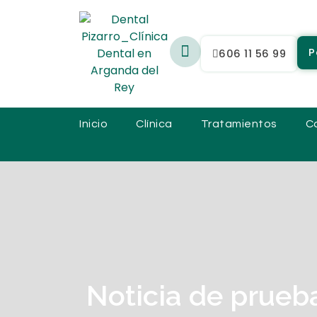
P
606 11 56 99
Inicio
Clínica
Tratamientos
C
Noticia de prueb