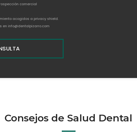
prospección comercial
miento acogidos a privacy shield.
tos en info@dentalpizarro.com
ONSULTA
Consejos de Salud Dental