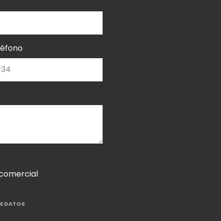
léfono
 comercial
E DATOS