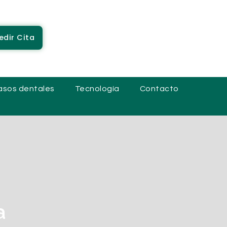
edir Cita
asos dentales
Tecnología
Contacto
a